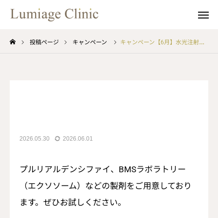
キャンペーン
当日空枠割引
投稿ページ
キャンペーン
キャンペーン【6月】水光注射 プラズマシャワー
web予約
Line
キャンペーン
instagram
治療メニュー
アートメイク
2026.05.30
2026.06.01
担当医師
プルリアルデンシファイ、BMSラボラトリー
（エクソソーム）などの製剤をご用意しており
料金表
ます。ぜひお試しください。
ご予約について